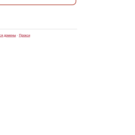
ся домены
·
Прокси