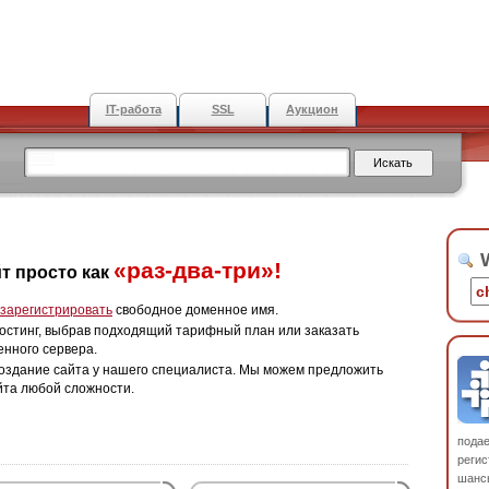
IT-работа
SSL
Аукцион
W
«раз-два-три»!
т просто как
зарегистрировать
свободное доменное имя.
остинг, выбрав подходящий тарифный план или заказать
енного сервера.
оздание сайта у нашего специалиста. Мы можем предложить
йта любой сложности.
пода
регис
шанс