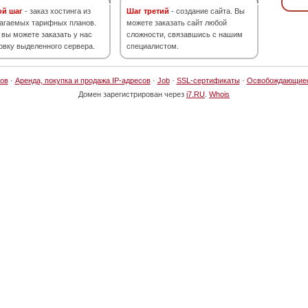
ой шаг
- заказ хостинга из
Шаг третий
- создание сайта. Вы
агаемых тарифных планов.
можете заказать сайт любой
 вы можете заказать у нас
сложности, связавшись с нашим
овку выделенного сервера.
специалистом.
ов
·
Аренда, покупка и продажа IP-адресов
·
Job
·
SSL-сертификаты
·
Освобождающие
Домен зарегистрирован через
i7.RU
.
Whois