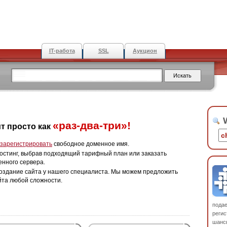
IT-работа
SSL
Аукцион
W
«раз-два-три»!
т просто как
зарегистрировать
свободное доменное имя.
остинг, выбрав подходящий тарифный план или заказать
енного сервера.
оздание сайта у нашего специалиста. Мы можем предложить
йта любой сложности.
пода
регис
шанс