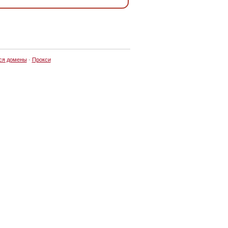
ся домены
·
Прокси