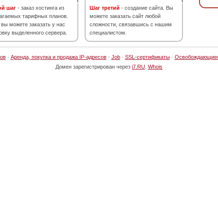
ой шаг
- заказ хостинга из
Шаг третий
- создание сайта. Вы
агаемых тарифных планов.
можете заказать сайт любой
 вы можете заказать у нас
сложности, связавшись с нашим
овку выделенного сервера.
специалистом.
ов
·
Аренда, покупка и продажа IP-адресов
·
Job
·
SSL-сертификаты
·
Освобождающие
Домен зарегистрирован через
i7.RU
.
Whois